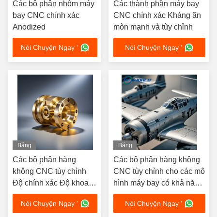
Các bộ phận nhôm máy
Các thành phần máy bay
bay CNC chính xác
CNC chính xác Kháng ăn
Anodized
mòn mạnh và tùy chỉnh
Nói Chuyện Ngay '
Nói Chuyện Ngay '
Băng
Băng
hình
hình
Các bộ phận hàng
Các bộ phận hàng không
không CNC tùy chỉnh
CNC tùy chỉnh cho các mô
Độ chính xác Độ khoan
hình máy bay có khả năng
dung chặt chẽ Anodized
chống ăn mòn và độ bền
Nói Chuyện Ngay '
Nói Chuyện Ngay '
Smooth Finish Alloy
cao