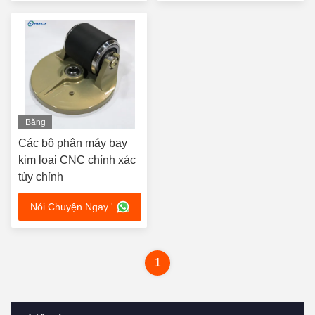
Aluminium
Băng
hình
Các bộ phận máy bay
kim loại CNC chính xác
tùy chỉnh
Nói Chuyện Ngay '
1