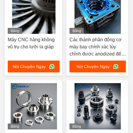
Băng
Băng
hình
hình
Máy CNC hàng không
Các thành phần động cơ
vũ trụ cho lưỡi la giáp
máy bay chính xác tùy
chỉnh được anodized để
chống nhiệt
Nói Chuyện Ngay '
Nói Chuyện Ngay '
Băng
Băng
hình
hình