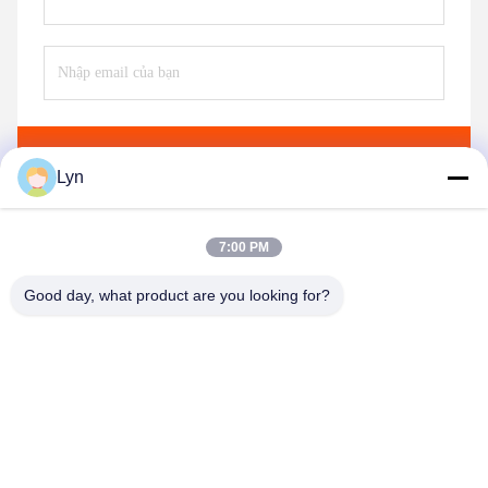
Gửi
Lyn
7:00 PM
Good day, what product are you looking for?
Shenzhen Perfect Precision Product Co., Ltd.
lyn@7-swords.com
86-189-26459278
Tòa nhà 49, Khu công nghiệp Fumin, làng Pinghu, thị trấn
Pinghu, quận Longgang, thành phố Thâm Quyến, tỉnh