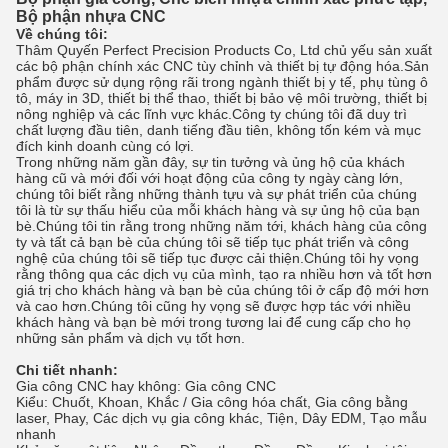
Bộ phận nhựa CNC
Về chúng tôi:
Thâm Quyến Perfect Precision Products Co, Ltd chủ yếu sản xuất
các bộ phận chính xác CNC tùy chỉnh và thiết bị tự động hóa.Sản
phẩm được sử dụng rộng rãi trong ngành thiết bị y tế, phụ tùng ô
tô, máy in 3D, thiết bị thể thao, thiết bị bảo vệ môi trường, thiết bị
nông nghiệp và các lĩnh vực khác.Công ty chúng tôi đã duy trì
chất lượng đầu tiên, danh tiếng đầu tiên, không tốn kém và mục
đích kinh doanh cùng có lợi.
Trong những năm gần đây, sự tin tưởng và ủng hộ của khách
hàng cũ và mới đối với hoạt động của công ty ngày càng lớn,
chúng tôi biết rằng những thành tựu và sự phát triển của chúng
tôi là từ sự thấu hiểu của mỗi khách hàng và sự ủng hộ của bạn
bè.Chúng tôi tin rằng trong những năm tới, khách hàng của công
ty và tất cả bạn bè của chúng tôi sẽ tiếp tục phát triển và công
nghệ của chúng tôi sẽ tiếp tục được cải thiện.Chúng tôi hy vọng
rằng thông qua các dịch vụ của mình, tạo ra nhiều hơn và tốt hơn
giá trị cho khách hàng và bạn bè của chúng tôi ở cấp độ mới hơn
và cao hơn.Chúng tôi cũng hy vọng sẽ được hợp tác với nhiều
khách hàng và bạn bè mới trong tương lai để cung cấp cho họ
những sản phẩm và dịch vụ tốt hơn.
Chi tiết nhanh:
Gia công CNC hay không: Gia công CNC
Kiểu: Chuốt, Khoan, Khắc / Gia công hóa chất, Gia công bằng
laser, Phay, Các dịch vụ gia công khác, Tiện, Dây EDM, Tạo mẫu
nhanh