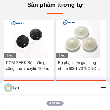
Sản phẩm tương tự
Băng
Băng
hình
hình
POM PEEK Bộ phận gia
Bộ phận tiện gia công
công nhựa acrylic 100mm
nhôm 6061 7075CNC
cho an ninh nội thất
Khuôn ép nhựa
Nói Chuyện Ngay
Nói Chuyện Ngay
Lyn
4:31 PM