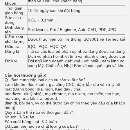
theo yêu cầu của khách hàng
khuôn
Thời gian
10-15 ngày sau khi đặt hàng
giao hàng
Sức chịu
0,01 ~ 0,1mm;
đựng
Định dạng
Solidworks, Pro / Engineer, Auto CAD, PDF, JPG
tệp
Kiểm soát
Được thực hiện bởi Hệ thống ISO9001 và Tài liệu kiểm
chất lượng
Điều tra
IQC, IPQC, FQC, QA
Đăng kí
Tất cả các loại bộ phận ép nhựa đang được sử dụng tr
Dịch vụ phản hồi nhiệt tình và nhanh chóng được cung 
Dịch vụ
Đội ngũ kinh doanh xuất khẩu với nhiều năm kinh nghiệ
sang Mỹ, Châu Âu, Nhật Bản và các quốc gia và khu vự
Câu hỏi thường gặp:
Q1.Bạn cung cấp loại dịch vụ sản xuất nào?
Làm khuôn, đúc khuôn, gia công CNC, dập, lắp ráp và xử lý bề
mặt (Đánh bóng, mài mòn, Kéo dây / chải,
anodized, xử lý nhiệt, mạ chrome, mạ niken, mạ thiếc, mạ bạc,
mạ vàng, mạ kẽm, anodized,
điện di, bôi đen, vv có thể được tùy chỉnh theo yêu cầu của khách
hàng).
Quý 2.Làm thế nào về thời gian dẫn?
Khuôn: 3-5 tuần
Sản xuất hàng loạt: 3-4 tuần
Q3.Làm thế nào về chất lượng của bạn?