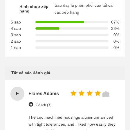
Sau đây là phân phối của tất cả
Hình chụp xếp
hạng
các xếp hạng
5 sao
67%
4 sao
33%
3 sao
0%
2 sao
0%
1 sao
0%
Tất cả các đánh giá
F
Flores Adams
Có ích (3)
The cnc machined housings aluminum arrived
with tight tolerances, and I liked how easily they