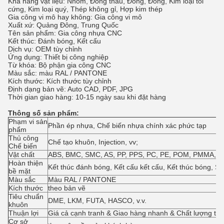
Khả năng vật liệu: Nhôm, Đồng thau, Đồng, Đồng, Kim loại tôi
cứng, Kim loại quý, Thép không gỉ, Hợp kim thép
Gia công vi mô hay không: Gia công vi mô
Xuất xứ: Quảng Đông, Trung Quốc
Tên sản phẩm: Gia công nhựa CNC
Kết thúc: Đánh bóng, Kết cấu
Dịch vụ: OEM tùy chỉnh
Ứng dụng: Thiết bị công nghiệp
Từ khóa: Bộ phận gia công CNC
Màu sắc: màu RAL / PANTONE
Kích thước: Kích thước tùy chỉnh
Định dạng bản vẽ: Auto CAD, PDF, JPG
Thời gian giao hàng: 10-15 ngày sau khi đặt hàng
Thông số sản phẩm:
Phạm vi sản
Phần ép nhựa, Chế biến nhựa chính xác phức tạp
phẩm
Thủ công
Chế tạo khuôn, Injection, vv;
Chế biến
Vật chất
ABS, BMC, SMC, AS, PP, PPS, PC, PE, POM, PMMA, PS
Hoàn thiện
Kết thúc đánh bóng, Kết cấu kết cấu, Kết thúc bóng, Sơ
bề mặt
Màu sắc
Màu RAL / PANTONE
Kích thước
theo bản vẽ
Tiêu chuẩn
DME, LKM, FUTA, HASCO, v.v.
khuôn
Thuận lợi
Giá cả cạnh tranh & Giao hàng nhanh & Chất lượng tốt
Cơ sở