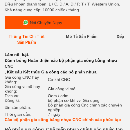
Điều khoản thanh toán: L / C, D / A, D / P, T / T, Western Union,
Khả năng cung cấp: 10000 chiếc / tháng
Nói Chuyện Ngay
Thông Tin Chi Tiết
Mô Tả Sản Phẩm
Xếp Hạ
Sản Phẩm
Làm nổi bật:
Đánh bóng Hoàn thiện các bộ phận gia công bằng nhựa
CNC
,
Kết cấu Kết thúc Gia công các bộ phận nhựa
Gia công CNC hay
Cơ khí CNC
không:
Gia công vi mô hay
Gia công vi mô
không:
Dịch vụ:
Oem / odm
Đăng kí:
bộ phận cơ khí vv, Gia dụng
Bộ phận gia công Cnc chính xác chuyên
tên sản phẩm:
nghiệp
Thời gian dẫn:
7 ngày
Các bộ phận gia công bằng nhựa CNC chính xác phức tạp
Bộ phận gia công, Chế biến nhựa chính xác phức tạp,