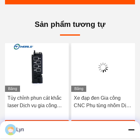
Sản phẩm tương tự
Băng
Băng
hình
hình
Tùy chỉnh phun cát khắc
Xe đạp đen Gia công
laser Dịch vụ gia công
CNC Phụ tùng nhôm Dịch
nhôm CNC Gia công phay
vụ OEM Chế tạo
Nói Chuyện Ngay
Nói Chuyện Ngay
Lyn