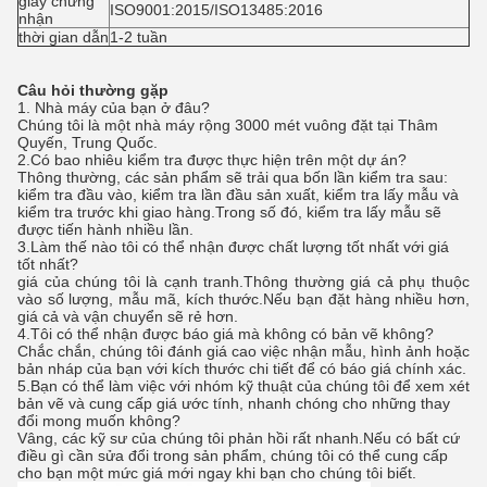
giấy chứng
ISO9001:2015/ISO13485:2016
nhận
thời gian dẫn
1-2 tuần
Câu hỏi thường gặp
1. Nhà máy của bạn ở đâu?
Chúng tôi là một nhà máy rộng 3000 mét vuông đặt tại Thâm
Quyến, Trung Quốc.
2.
Có bao nhiêu kiểm tra được thực hiện trên một dự án?
Thông thường, các sản phẩm sẽ trải qua bốn lần kiểm tra sau:
kiểm tra đầu vào, kiểm tra lần đầu sản xuất, kiểm tra lấy mẫu và
kiểm tra trước khi giao hàng.Trong số đó, kiểm tra lấy mẫu sẽ
được tiến hành nhiều lần.
3.
Làm thế nào tôi có thể nhận được chất lượng tốt nhất với giá
tốt nhất?
giá của chúng tôi là cạnh tranh.Thông thường giá cả phụ thuộc
vào số lượng, mẫu mã, kích thước.Nếu bạn đặt hàng nhiều hơn,
giá cả và vận chuyển sẽ rẻ hơn.
4.
Tôi có thể nhận được báo giá mà không có bản vẽ không?
Chắc chắn, chúng tôi đánh giá cao việc nhận mẫu, hình ảnh hoặc
bản nháp của bạn với kích thước chi tiết để có báo giá chính xác.
5.
Bạn có thể làm việc với nhóm kỹ thuật của chúng tôi để xem xét
bản vẽ và cung cấp giá ước tính, nhanh chóng cho những thay
đổi mong muốn không?
Vâng, các kỹ sư của chúng tôi phản hồi rất nhanh.Nếu có bất cứ
điều gì cần sửa đổi trong sản phẩm, chúng tôi có thể cung cấp
cho bạn một mức giá mới ngay khi bạn cho chúng tôi biết.