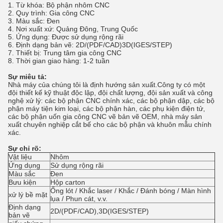
1. Từ khóa: Bộ phận nhôm CNC
2. Quy trình: Gia công CNC
3. Màu sắc: Đen
4. Nơi xuất xứ: Quảng Đông, Trung Quốc
5. Ứng dụng: Được sử dụng rộng rãi
6. Định dạng bản vẽ: 2D/(PDF/CAD)3D(IGES/STEP)
7. Thiết bị: Trung tâm gia công CNC
8. Thời gian giao hàng: 1-2 tuần
Sự miêu tả:
Nhà máy của chúng tôi là định hướng sản xuất.Công ty có một
đội thiết kế kỹ thuật độc lập, đội chất lượng, đội sản xuất và công
nghệ xử lý: các bộ phận CNC chính xác, các bộ phận dập, các bộ
phận máy tiện kim loại, các bộ phận hàn, các phụ kiện điện tử,
các bộ phận uốn gia công CNC vẽ bản vẽ OEM, nhà máy sản
xuất chuyên nghiệp cắt bế cho các bộ phận và khuôn mẫu chính
xác.
Sự chỉ rõ:
Vật liệu
Nhôm
Ứng dụng
Sử dụng rộng rãi
Màu sắc
Đen
Bưu kiện
Hộp carton
Ống lót / Khắc laser / Khắc / Đánh bóng / Màn hình
xử lý bề mặt
lụa / Phun cát, v.v.
Định dạng
2D/(PDF/CAD),3D(IGES/STEP)
bản vẽ