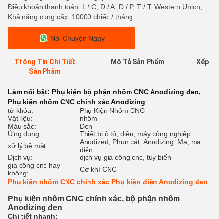
Điều khoản thanh toán: L / C, D / A, D / P, T / T, Western Union,
Khả năng cung cấp: 10000 chiếc / tháng
Nói Chuyện Ngay
Thông Tin Chi Tiết
Mô Tả Sản Phẩm
Xếp Hạ
Sản Phẩm
Làm nổi bật:
Phụ kiện bộ phận nhôm CNC Anodizing đen
,
Phụ kiện nhôm CNC chính xác Anodizing
từ khóa:
Phụ Kiện Nhôm CNC
Vật liệu:
nhôm
Màu sắc:
Đen
Ứng dụng:
Thiết bị ô tô, điện, máy công nghiệp
Anodized, Phun cát, Anodizing, Mạ, mạ
xử lý bề mặt:
điện
Dịch vụ:
dịch vụ gia công cnc, tùy biến
gia công cnc hay
Cơ khí CNC
không:
Phụ kiện nhôm CNC chính xác Phụ kiện điện Anodizing đen
Phụ kiện nhôm CNC chính xác, bộ phận nhôm
Anodizing đen
Chi tiết nhanh: