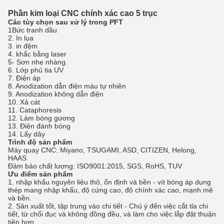
Phần kim loại CNC chính xác cao 5 trục
Các tùy chọn sau xử lý trong PFT
1Bức tranh dầu
2. In lụa
3. in đệm
4. khắc bằng laser
5- Sơn nhẹ nhàng.
6. Lớp phủ tia UV
7. Điện áp
8. Anodization dẫn điện màu tự nhiên
9. Anodization không dẫn điện
10. Xả cát
11. Cataphoresis
12. Làm bóng gương
13. Điện đánh bóng
14. Lấy dây
Trình độ sản phẩm
Máy quay CNC: Miyano, TSUGAMI, ASD, CITIZEN, Helong,
HAAS
Đảm bảo chất lượng: ISO9001:2015, SGS, RoHS, TUV
Ưu điểm sản phẩm
1. nhập khẩu nguyên liệu thô, ổn định và bền - vít bóng áp dụng
thép mang nhập khẩu, độ cứng cao, độ chính xác cao, mạnh mẽ
và bền.
2. Sản xuất tốt, tập trung vào chi tiết - Chú ý đến việc cắt tỉa chi
tiết, từ chối đục và không đồng đều, và làm cho việc lắp đặt thuận
tiện hơn.