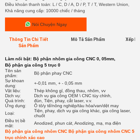
Điều khoản thanh toán: L / C, D / A, D / P, T / T, Western Union,
Khả năng cung cấp: 10000 chiếc / tháng
Nói Chuyện Ngay
Thông Tin Chi Tiết
Mô Tả Sản Phẩm
Xếp Hạ
Sản Phẩm
Làm nổi bật:
Bộ phận nhôm gia công CNC 0
,
05mm
,
Bộ phận gia công 5 trục 0
Tên sản
Bộ phận phay CNC
phẩm:
Sự khoan
+-0,01 mm, + - 0,05 mm
dung:
Vật liệu:
Thép không gỉ, đồng thau, nhôm, vv
Dịch vụ:
Dịch vụ gia công OEM \ CNC tùy chỉnh,
Quá trình:
đùn, Tiện, phay, cắt laser, v.v.
Ứng dụng:
Ô tô/y tế/nông nghiệp/tàu hỏa/van/dệt may
Tiện, phay, dịch vụ gia công khác, gia công laser,
Loại:
chuốt
Điều trị bề
Anodized, phun cát, Anodizing, mạ, mạ điện
mặt:
Bộ phận gia công nhôm CNC Bộ phận gia công nhôm CNC 5
trục chính xác cao