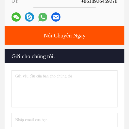
ĐT::
+8618926459278
Nói Chuyện Ngay
Gửi cho chúng tôi.