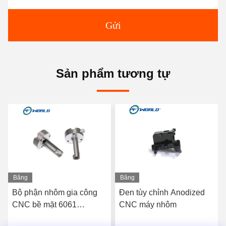
Gửi
Sản phẩm tương tự
Băng
Băng
hình
hình
Bộ phận nhôm gia công
Đen tùy chỉnh Anodized
CNC bề mặt 6061
CNC máy nhôm
Anodize Dịch vụ in 3D