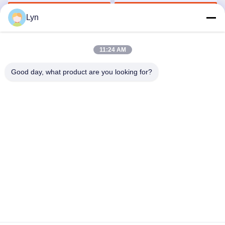
nhanh chóng
Nói Chuyện Ngay
Nói Chuyện Ngay
Lyn
11:24 AM
Good day, what product are you looking for?
Shenzhen Perfect Precision Product Co., Ltd.
lyn@7-swords.com
86-189-26459278
Tòa nhà 49, Khu công nghiệp Fumin, làng Pinghu, thị trấn
Pinghu, quận Longgang, thành phố Thâm Quyến, tỉnh
Quảng Đông, Trung Quốc
Trung Quốc chất lượng tốt Bộ phận tiện CNC Nhà cung cấp.