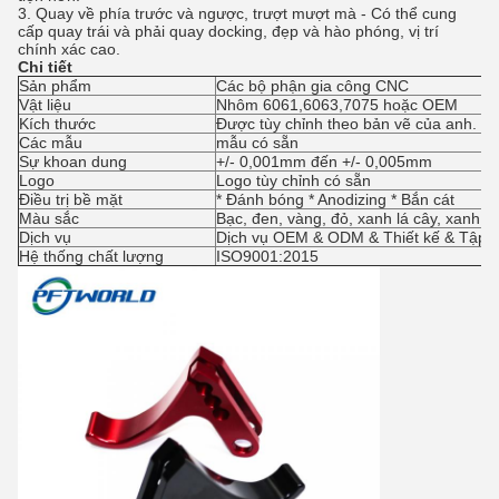
3. Quay về phía trước và ngược, trượt mượt mà - Có thể cung
cấp quay trái và phải quay docking, đẹp và hào phóng, vị trí
chính xác cao.
Chi tiết
Sản phẩm
Các bộ phận gia công CNC
Vật liệu
Nhôm 6061,6063,7075 hoặc OEM
Kích thước
Được tùy chỉnh theo bản vẽ của anh.
Các mẫu
mẫu có sẵn
Sự khoan dung
+/- 0,001mm đến +/- 0,005mm
Logo
Logo tùy chỉnh có sẵn
Điều trị bề mặt
* Đánh bóng * Anodizing * Bắn cát
Màu sắc
Bạc, đen, vàng, đỏ, xanh lá cây, xanh dư
Dịch vụ
Dịch vụ OEM & ODM & Thiết kế & Tập 
Hệ thống chất lượng
ISO9001:2015