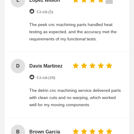
L
Lopez Wilson
Có ích (5)
The peek cnc machining parts handled heat
testing as expected, and the accuracy met the
requirements of my functional tests.
D
Davis Martinez
Có ích (10)
The delrin cnc machining service delivered parts
with clean cuts and no warping, which worked
well for my moving components.
B
Brown Garcia