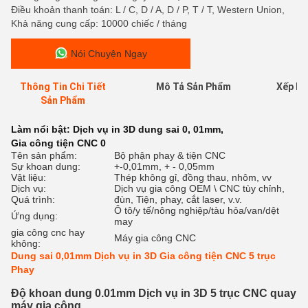
Điều khoản thanh toán: L / C, D / A, D / P, T / T, Western Union,
Khả năng cung cấp: 10000 chiếc / tháng
Nói Chuyện Ngay
Thông Tin Chi Tiết
Mô Tả Sản Phẩm
Xếp Hạ
Sản Phẩm
Làm nổi bật:
Dịch vụ in 3D dung sai 0
,
01mm
,
Gia công tiện CNC 0
Tên sản phẩm:
Bộ phận phay & tiện CNC
Sự khoan dung:
+-0,01mm, + - 0,05mm
Vật liệu:
Thép không gỉ, đồng thau, nhôm, vv
Dịch vụ:
Dịch vụ gia công OEM \ CNC tùy chỉnh,
Quá trình:
đùn, Tiện, phay, cắt laser, v.v.
Ô tô/y tế/nông nghiệp/tàu hỏa/van/dệt
Ứng dụng:
may
gia công cnc hay
Máy gia công CNC
không:
Dung sai 0,01mm Dịch vụ in 3D Gia công tiện CNC 5 trục
Phay
Độ khoan dung 0.01mm Dịch vụ in 3D 5 trục CNC quay
máy gia công