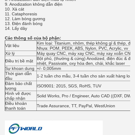
9. Anodization không dẫn điện
10. Xả cát
11. Cataphoresis
12. Làm bóng gương
13. Điện đánh bóng
14. Lấy dây
Các thông số của bộ phận:
Kim loại: Titanium, nhôm, thép không gỉ & thép, đồ
Vật liệu
Nhựa: POM, PEEK, ABS, Nylon, PVC, Acrylic, vv
Xử lý
Máy quay CNC, máy xay CNC, máy xay xoắn CNC, 
Bột phủ, (thường & cứng) Anodized, điện đúc & đánh
Điều trị bề mặt
nhiệt, Passivate, oxy hóa đen, chải, khắc laser
Sự khoan dung
+/- 0,005mm
Thời gian dẫn
1-2 tuần cho mẫu, 3-4 tuần cho sản xuất hàng loạt
đầu
Đảm bảo chất
ISO9001: 2015, SGS, RoHS, TUV
lượng
Hình vẽ được
Solid Works, Pro / Engineer, Auto CAD ((DXF, DWG
chấp nhận
Điều khoản
Trade Assurance, TT, PayPal, WestUnion
thanh toán