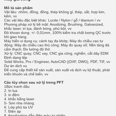
Mô tả sản phẩm
Vật liệu: nhôm, đồng, đồng, thép không gỉ, thép, sắt, hợp kim,
kẽm, vv
Các vật liệu đặc biệt khác: Lucite / Nylon / gỗ / titanium / vv
Phương pháp xử lý bề mặt: Anodizing, Brushing, Galvanized,
khắc laser, in lụa, đánh bóng, phủ bột, vv
Độ khoan dung: +/- 0,01mm, 100% kiểm tra chất lượng QC trước
khi giao hàng;
Máy hiển vi dụng cụ; cánh tay đa khớp; Máy đo chiều cao tự
động; Máy đo chiều cao thủ công; Máy đo quay số; Nền tảng đá
cẩm thạch; Đo lường độ thô
Xử lý: CNC quay, CNC xay, CNC gia công, nghiền, cắt dây EDM
Định dạng tệp
Solid Works, Pro / Engineer, AutoCAD ((DXF, DWG), PDF, TIF, vv
Dự án dịch vụ
Để cung cấp thiết kế sản xuất, sản xuất và dịch vụ kỹ thuật, phát
triển khuôn và chế biến, vv
Các tùy chọn sau xử lý trong PFT
1Bức tranh dầu
2. In lụa
3. in đệm
4. khắc bằng laser
5- Sơn nhẹ nhàng.
6. Lớp phủ tia UV
7. Điện áp
8. Anodization dẫn điện màu tự nhiên