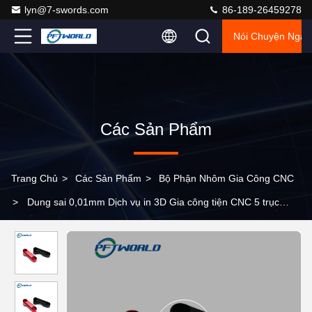
lyn@7-swords.com
86-189-26459278
Nói Chuyện Ngay
Các Sản Phẩm
Trang Chủ
>
Các Sản Phẩm
>
Bộ Phận Nhôm Gia Công CNC
>
Dung sai 0,01mm Dịch vụ in 3D Gia công tiện CNC 5 trục
Phay