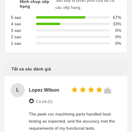
Sau đây là phân phối của tất cả
Hình chụp xếp
hạng
các xếp hạng
5 sao
67%
4 sao
33%
3 sao
0%
2 sao
0%
1 sao
0%
Tất cả các đánh giá
L
Lopez Wilson
Có ích (5)
The peek cnc machining parts handled heat
testing as expected, and the accuracy met the
requirements of my functional tests.