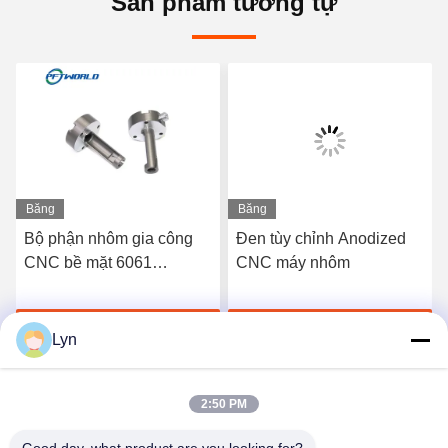
Sản phẩm tương tự
Băng
Băng
hình
hình
Bộ phận nhôm gia công
Đen tùy chỉnh Anodized
CNC bề mặt 6061
CNC máy nhôm
Anodize Dịch vụ in 3D
nhanh chóng
Nói Chuyện Ngay
Nói Chuyện Ngay
Lyn
2:50 PM