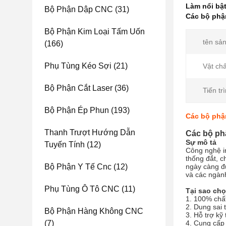
Làm nổi bậ
Bộ Phận Dập CNC
(31)
Các bộ phậ
Bộ Phận Kim Loại Tấm Uốn
tên sả
(166)
Phụ Tùng Kéo Sợi
(21)
Vật chấ
Bộ Phận Cắt Laser
(36)
Tiến tr
Bộ Phận Ép Phun
(193)
Các bộ phậ
Thanh Trượt Hướng Dẫn
Các bộ ph
Sự mô tả
Tuyến Tính
(12)
Công nghệ in
thống đắt, c
Bộ Phận Y Tế Cnc
(12)
ngày càng đ
và các ngàn
Phụ Tùng Ô Tô CNC
(11)
Tại sao chọ
1. 100% chấ
2. Dung sai
Bộ Phận Hàng Không CNC
3. Hỗ trợ kỹ 
(7)
4. Cung cấp