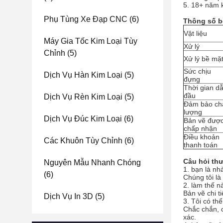
5. 18+ năm k
Phụ Tùng Xe Đạp CNC
(6)
Thông số b
Vật liệu
Máy Gia Tốc Kim Loại Tùy
Xử lý
Chỉnh
(5)
Xử lý bề mặ
Sức chịu
Dịch Vụ Hàn Kim Loại
(5)
đựng
Thời gian d
đầu
Dịch Vụ Rèn Kim Loại
(5)
Đảm bảo ch
lượng
Dịch Vụ Đúc Kim Loại
(6)
Bản vẽ đượ
chấp nhận
Điều khoản
Các Khuôn Tùy Chỉnh
(6)
thanh toán
Câu hỏi th
Nguyên Mẫu Nhanh Chóng
1. bạn là nh
(6)
Chúng tôi l
2. làm thế n
Bản vẽ chi ti
Dịch Vụ In 3D
(5)
3. Tôi có t
Chắc chắn, c
xác.