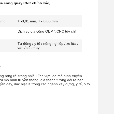
gia công quay CNC chính xác
,
ựng:
+ -0,01 mm, + - 0,05 mm
Dịch vụ gia công OEM \ CNC tùy chỉn
h,
Tự động / y tế / nông nghiệp / xe lửa /
van / dệt may
C
g rộng rãi trong nhiều lĩnh vực, do mô hình truyền
ới mô hình truyền thống, giá thành tương đối rẻ nên
đây, đặc biệt là trong các ngành xây dựng, y tế, ô tô