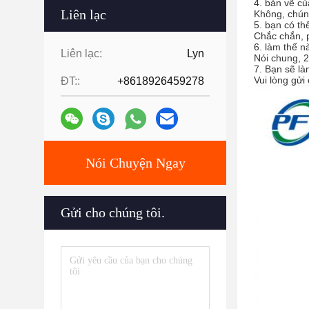
4. bản vẽ của
Liên lạc
Không, chúng
5. bạn có th
Chắc chắn, p
6. làm thế n
Liên lạc:
Lyn
Nói chung, 2
7. Bạn sẽ l
Vui lòng gửi
ĐT::
+8618926459278
Nói Chuyện Ngay
Gửi cho chúng tôi.