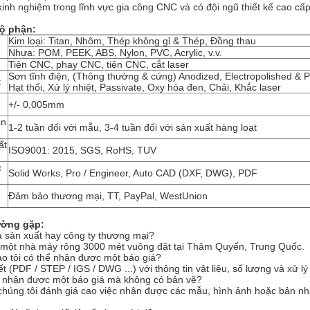
inh nghiệm trong lĩnh vực gia công CNC và có đội ngũ thiết kế cao cấ
ộ phận:
Kim loại: Titan, Nhôm, Thép không gỉ & Thép, Đồng thau
Nhựa: POM, PEEK, ABS, Nylon, PVC, Acrylic, v.v.
Tiện CNC, phay CNC, tiện CNC, cắt laser
Sơn tĩnh điện, (Thông thường & cứng) Anodized, Electropolished & Po
t
Hạt thổi, Xử lý nhiệt, Passivate, Oxy hóa đen, Chải, Khắc laser
+/- 0,005mm
ẫn
1-2 tuần đối với mẫu, 3-4 tuần đối với sản xuất hàng loạt
ất
ISO9001: 2015, SGS, RoHS, TUV
c
Solid Works, Pro / Engineer, Auto CAD (DXF, DWG), PDF
Đảm bảo thương mại, TT, PayPal, WestUnion
ường gặp:
à sản xuất hay công ty thương mại?
à một nhà máy rộng 3000 mét vuông đặt tại Thâm Quyến, Trung Quốc.
ào tôi có thể nhận được một báo giá?
ết (PDF / STEP / IGS / DWG ...) với thông tin vật liệu, số lượng và xử lý
hể nhận được một báo giá mà không có bản vẽ?
húng tôi đánh giá cao việc nhận được các mẫu, hình ảnh hoặc bản nháp