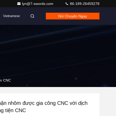
lyn@7-swords.com
86-189-26459278
Nói Chuyện Ngay
Vietnamese
iện CNC
hận nhôm được gia công CNC với dịch
ng tiện CNC