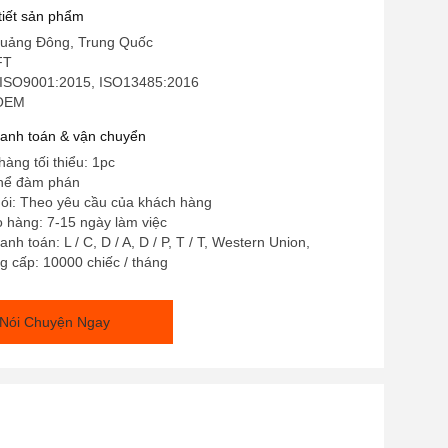
 tiết sản phẩm
uảng Đông, Trung Quốc
FT
 ISO9001:2015, ISO13485:2016
 OEM
hanh toán & vận chuyển
hàng tối thiểu: 1pc
thể đàm phán
 gói: Theo yêu cầu của khách hàng
o hàng: 7-15 ngày làm việc
nh toán: L / C, D / A, D / P, T / T, Western Union,
 cấp: 10000 chiếc / tháng
Nói Chuyện Ngay