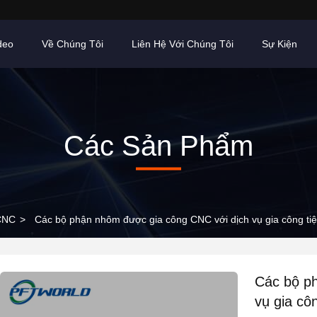
deo
Về Chúng Tôi
Liên Hệ Với Chúng Tôi
Sự Kiện
Các Sản Phẩm
CNC
>
Các bộ phận nhôm được gia công CNC với dịch vụ gia công t
Các bộ p
vụ gia cô