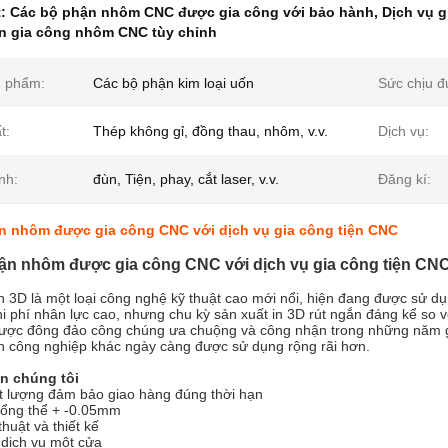
t:
Các bộ phận nhôm CNC được gia công với bảo hành
,
Dịch vụ 
n gia công nhôm CNC tùy chỉnh
n phẩm:
Các bộ phận kim loại uốn
Sức chịu đ
t:
Thép không gỉ, đồng thau, nhôm, v.v.
Dịch vụ:
ình:
đùn, Tiện, phay, cắt laser, v.v.
Đăng kí:
n nhôm được gia công CNC với dịch vụ gia công tiện CNC
ận nhôm được gia công CNC với dịch vụ gia công tiện CN
 3D là một loại công nghệ kỹ thuật cao mới nổi, hiện đang được sử dụn
hi phí nhân lực cao, nhưng chu kỳ sản xuất in 3D rút ngắn đáng kể so v
ược đông đảo công chúng ưa chuộng và công nhận trong những năm gần 
h công nghiệp khác ngày càng được sử dụng rộng rãi hơn.
n chúng tôi
t lượng đảm bảo giao hàng đúng thời hạn
 tổng thể + -0.05mm
thuật và thiết kế
 dịch vụ một cửa