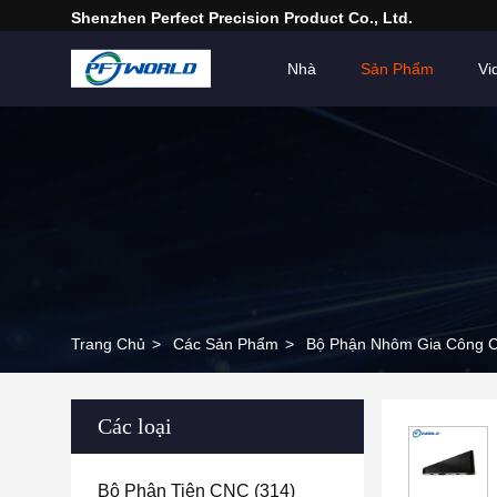
Shenzhen Perfect Precision Product Co., Ltd.
Nhà
Sản Phẩm
Vi
Trang Chủ
>
Các Sản Phẩm
>
Bộ Phận Nhôm Gia Công 
Các loại
Bộ Phận Tiện CNC
(314)