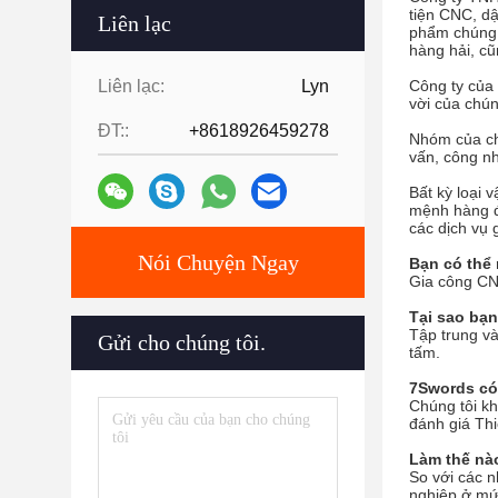
tiện CNC, dậ
Liên lạc
phẩm chúng t
hàng hải, cũ
Liên lạc:
Lyn
Công ty của 
vời của chún
ĐT::
+8618926459278
Nhóm của ch
vấn, công nh
Bất kỳ loại 
mệnh hàng đầ
các dịch vụ 
Nói Chuyện Ngay
Bạn có thể
Gia công CNC
Tại sao bạ
Tập trung và
Gửi cho chúng tôi.
tấm.
7Swords có 
Chúng tôi kh
đánh giá Thi
Làm thế nà
So với các 
nghiệp ở mức