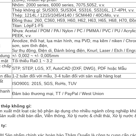
Nhôm: 2000 series, 6000 series, 7075,5052, v.v.
Thép không gỉ: SUS303, SUS304, SS316, SS316L, 17-4PH, v.v.
Thép: 1214L / 1215/1045/4140 / SCM440 / 40CrMo, v.v.
Đồng thau: 260, C360, H59, H60, H62, H63, H65, H68, H70, Đồ
Titan: LớpF1-F5
Nhựa: Acetal / POM / PA / Nylon / PC / PMMA / PVC / PU / Acrylic
PEEK, v.v.
Anodize, thổi hạt, lụa màn hình, mạ PVD, mạ kẽm / niken / Chrome
t
sơn, sơn tĩnh điện,
Sự thụ động, Điện di, Đánh bóng điện, Knurl, Laser / Etch / Engra
 dung
+/- 0,002 ~ +/- 0,005mm
 mặt
Tối thiểu Ra0.1 ~ 3.2
c chấp
STP, STEP, LGS, XT, AutoCAD (DXF, DWG), PDF hoặc Mẫu
ẫn đầu
1-2 tuần đối với mẫu, 3-4 tuần đối với sản xuất hàng loạt
ất
ISO9001: 2015, SGS, RoHs, TUV
thanh
Đảm bảo thương mại, TT / PayPal / West Union
n thép không gỉ:
ản xuất một loạt các bộ phận áp dụng cho nhiều ngành công nghiệp k
ản xuất chất bán dẫn, Viễn thông, Xử lý nước & chất thải, Xử lý nước & ch
 ty:
H Sản phẩm chính xác hoàn hảo Thâm Quyến là công ty cung cấp các g