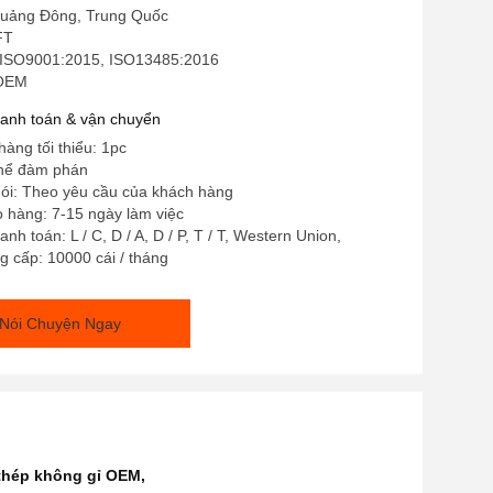
uảng Đông, Trung Quốc
FT
 ISO9001:2015, ISO13485:2016
 OEM
hanh toán & vận chuyển
hàng tối thiểu: 1pc
thể đàm phán
 gói: Theo yêu cầu của khách hàng
o hàng: 7-15 ngày làm việc
nh toán: L / C, D / A, D / P, T / T, Western Union,
 cấp: 10000 cái / tháng
Nói Chuyện Ngay
 thép không gỉ OEM
,