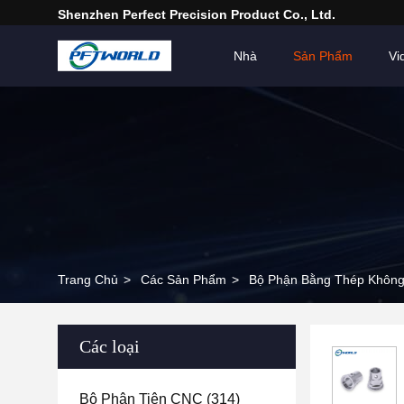
Shenzhen Perfect Precision Product Co., Ltd.
Nhà
Sản Phẩm
Vi
Trang Chủ
>
Các Sản Phẩm
>
Bộ Phận Bằng Thép Khôn
Các loại
Bộ Phận Tiện CNC
(314)