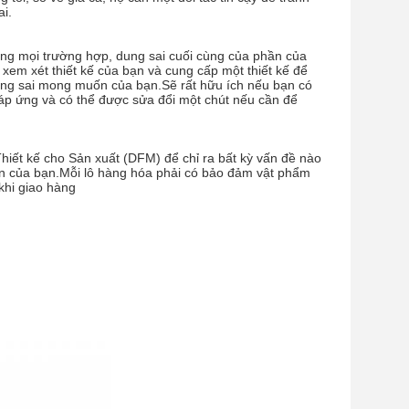
ai.
rong mọi trường hợp, dung sai cuối cùng của phần của
xem xét thiết kế của bạn và cung cấp một thiết kế để
dung sai mong muốn của bạn.Sẽ rất hữu ích nếu bạn có
 đáp ứng và có thể được sửa đổi một chút nếu cần để
hiết kế cho Sản xuất (DFM) để chỉ ra bất kỳ vấn đề nào
ận của bạn.Mỗi lô hàng hóa phải có bảo đảm vật phẩm
 khi giao hàng