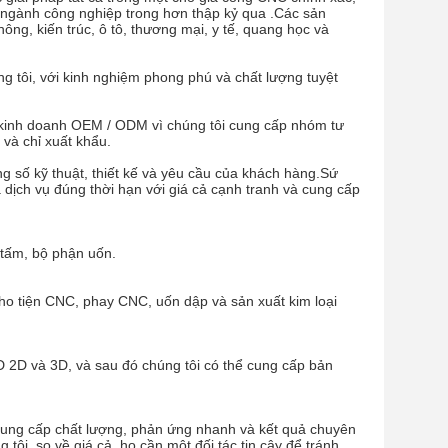
ều ngành công nghiệp trong hơn thập kỷ qua .Các sản
, kiến ​​trúc, ô tô, thương mại, y tế, quang học và
g tôi, với kinh nghiệm phong phú và chất lượng tuyệt
 kinh doanh OEM / ODM vì chúng tôi cung cấp nhóm tư
 và chỉ xuất khẩu.
ông số kỹ thuật, thiết kế và yêu cầu của khách hàng.Sứ
dịch vụ đúng thời hạn với giá cả cạnh tranh và cung cấp
 tấm, bộ phận uốn.
cho tiện CNC, phay CNC, uốn dập và sản xuất kim loại
D 2D và 3D, và sau đó chúng tôi có thể cung cấp bản
cung cấp chất lượng, phản ứng nhanh và kết quả chuyên
tôi, so về giá cả, họ cần một đối tác tin cậy để tránh