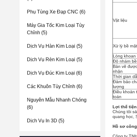
Phụ Tùng Xe Đạp CNC
(6)
Vật liệu
Máy Gia Tốc Kim Loại Tùy
Chỉnh
(5)
Dịch Vụ Hàn Kim Loại
(5)
Xử lý bề mặ
Lòng khoan
Dịch Vụ Rèn Kim Loại
(5)
Độ nhám bề
Bản vẽ đượ
nhận
Dịch Vụ Đúc Kim Loại
(6)
Thời gian d
Đảm bảo ch
Các Khuôn Tùy Chỉnh
(6)
lượng
Điều khoản 
toán
Nguyên Mẫu Nhanh Chóng
Lợi thế tiệ
(6)
Chúng tôi s
quang học, S
Dịch Vụ In 3D
(5)
Hồ sơ công
Công ty TNH