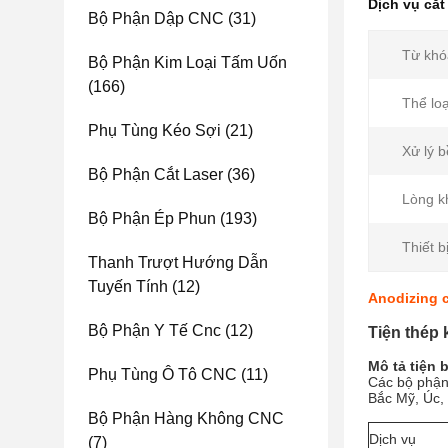
Dịch vụ cắt
Bộ Phận Dập CNC
(31)
Từ khó
Bộ Phận Kim Loại Tấm Uốn
(166)
Thể loạ
Phụ Tùng Kéo Sợi
(21)
Xử lý b
Bộ Phận Cắt Laser
(36)
Lòng k
Bộ Phận Ép Phun
(193)
Thiết bị
Thanh Trượt Hướng Dẫn
Tuyến Tính
(12)
Anodizing 
Bộ Phận Y Tế Cnc
(12)
Tiện thép
Mô tả tiện 
Phụ Tùng Ô Tô CNC
(11)
Các bộ phận
Bắc Mỹ, Úc, 
Bộ Phận Hàng Không CNC
Dịch vụ
(7)