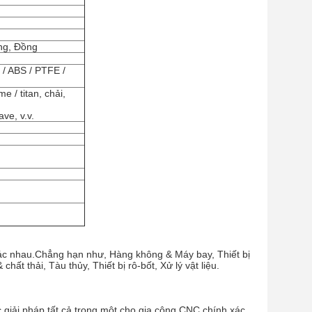
ng, Đồng
 / ABS / PTFE /
 / titan, chải,
ve, v.v.
hác nhau.Chẳng hạn như, Hàng không & Máy bay, Thiết bị
ất thải, Tàu thủy, Thiết bị rô-bốt, Xử lý vật liệu.
iải pháp tất cả trong một cho gia công CNC chính xác,