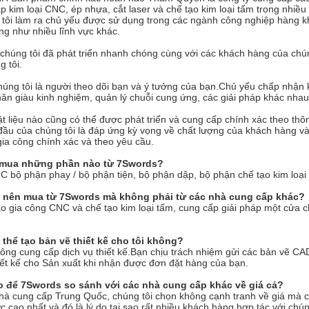
p kim loại CNC, ép nhựa, cắt laser và chế tạo kim loại tấm trong nhi
ôi làm ra chủ yếu được sử dụng trong các ngành công nghiệp hàng không
ng như nhiều lĩnh vực khác.
chúng tôi đã phát triển nhanh chóng cùng với các khách hàng của chún
g tôi.
úng tôi là người theo dõi bạn và ý tưởng của bạn.Chủ yếu chấp nhận
ân giàu kinh nghiệm, quản lý chuỗi cung ứng, các giải pháp khác nhau
vật liệu nào cũng có thể được phát triển và cung cấp chính xác theo th
u của chúng tôi là đáp ứng kỳ vọng về chất lượng của khách hàng và 
gia công chính xác và theo yêu cầu.
 mua những phần nào từ 7Swords?
 bộ phận phay / bộ phận tiện, bộ phận dập, bộ phận chế tạo kim loại
n nên mua từ 7Swords mà không phải từ các nhà cung cấp khác?
o gia công CNC và chế tạo kim loại tấm, cung cấp giải pháp một cửa 
thể tạo bản vẽ thiết kế cho tôi không?
ông cung cấp dịch vụ thiết kế.Bạn chịu trách nhiệm gửi các bản vẽ CA
ết kế cho Sản xuất khi nhận được đơn đặt hàng của bạn.
o để 7Swords so sánh với các nhà cung cấp khác về giá cả?
nhà cung cấp Trung Quốc, chúng tôi chọn không cạnh tranh về giá mà 
 cao nhất.và đó là lý do tại sao rất nhiều khách hàng hợp tác với chúng 