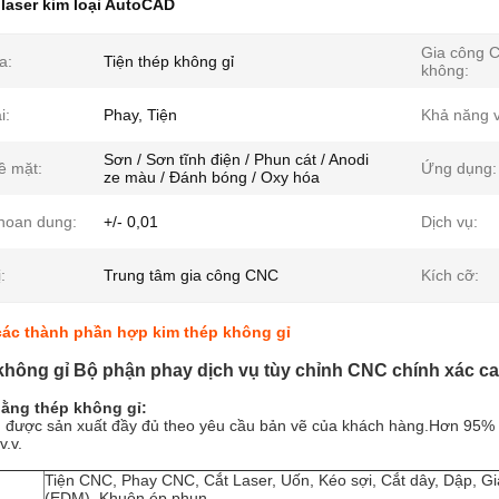
 laser kim loại AutoCAD
Gia công 
a:
Tiện thép không gỉ
không:
i:
Phay, Tiện
Khả năng v
Sơn / Sơn tĩnh điện / Phun cát / Anodi
ề mặt:
Ứng dụng:
ze màu / Đánh bóng / Oxy hóa
hoan dung:
+/- 0,01
Dịch vụ:
:
Trung tâm gia công CNC
Kích cỡ:
các thành phần hợp kim thép không gỉ
 không gỉ Bộ phận phay dịch vụ tùy chỉnh CNC chính xác c
bằng thép không gỉ:
 được sản xuất đầy đủ theo yêu cầu bản vẽ của khách hàng.Hơn 95%
v.v.
Tiện CNC, Phay CNC, Cắt Laser, Uốn, Kéo sợi, Cắt dây, Dập, G
(EDM), Khuôn ép phun