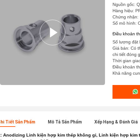
Nguồn gốc: Q
Hàng hiệu: P
Chứng nhận:
Số mô hình:
Điều khoản t
Số lượng đặt 
Giá bán: Có 
chi tiết đóng
Thời gian gia
Điều khoản tha
Khả năng cung
hi Tiết Sản Phẩm
Mô Tả Sản Phẩm
Xếp Hạng & Đánh Giá
t:
Anodizing Linh kiện hợp kim thép không gỉ
,
Linh kiện hợp kim