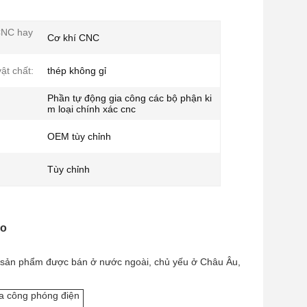
CNC hay
Cơ khí CNC
ật chất:
thép không gỉ
Phần tự động gia công các bộ phận ki
m loại chính xác cnc
OEM tùy chỉnh
Tùy chỉnh
ao
 sản phẩm được bán ở nước ngoài, chủ yếu ở Châu Âu,
ia công phóng điện