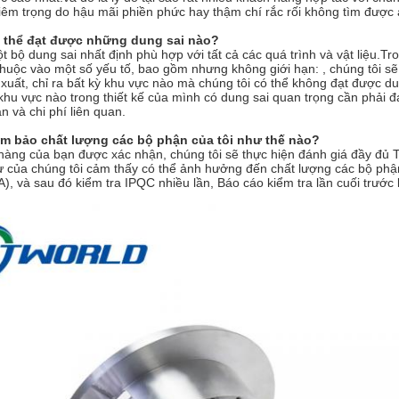
hiêm trọng do hậu mãi phiền phức hay thậm chí rắc rối không tìm được 
 thể đạt được những dung sai nào?
 bộ dung sai nhất định phù hợp với tất cả các quá trình và vật liệu.T
huộc vào một số yếu tố, bao gồm nhưng không giới hạn: , chúng tôi sẽ 
xuất, chỉ ra bất kỳ khu vực nào mà chúng tôi có thể không đạt được 
 khu vực nào trong thiết kế của mình có dung sai quan trọng cần phải
n và chi phí liên quan.
m bảo chất lượng các bộ phận của tôi như thế nào?
hàng của bạn được xác nhận, chúng tôi sẽ thực hiện đánh giá đầy đủ T
ư của chúng tôi cảm thấy có thể ảnh hưởng đến chất lượng các bộ ph
A), và sau đó kiểm tra IPQC nhiều lần, Báo cáo kiểm tra lần cuối trước