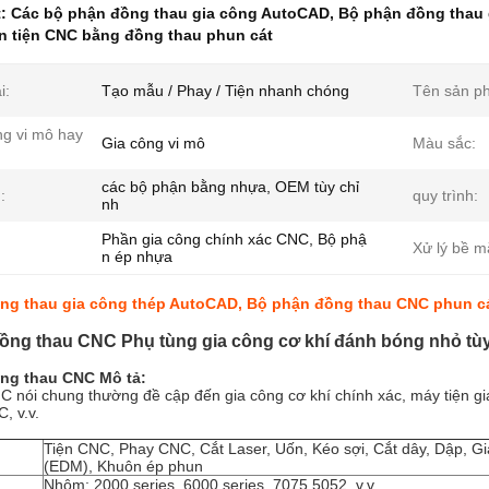
t:
Các bộ phận đồng thau gia công AutoCAD
,
Bộ phận đồng thau 
n tiện CNC bằng đồng thau phun cát
i:
Tạo mẫu / Phay / Tiện nhanh chóng
Tên sản p
ng vi mô hay
Gia công vi mô
Màu sắc:
các bộ phận bằng nhựa, OEM tùy chỉ
:
quy trình:
nh
Phần gia công chính xác CNC, Bộ phậ
Xử lý bề m
n ép nhựa
ng thau gia công thép AutoCAD, Bộ phận đồng thau CNC phun c
ồng thau CNC Phụ tùng gia công cơ khí đánh bóng nhỏ tù
ng thau CNC Mô tả:
C nói chung thường đề cập đến gia công cơ khí chính xác, máy tiện 
, v.v.
Tiện CNC, Phay CNC, Cắt Laser, Uốn, Kéo sợi, Cắt dây, Dập, G
(EDM), Khuôn ép phun
Nhôm: 2000 series, 6000 series, 7075,5052, v.v.