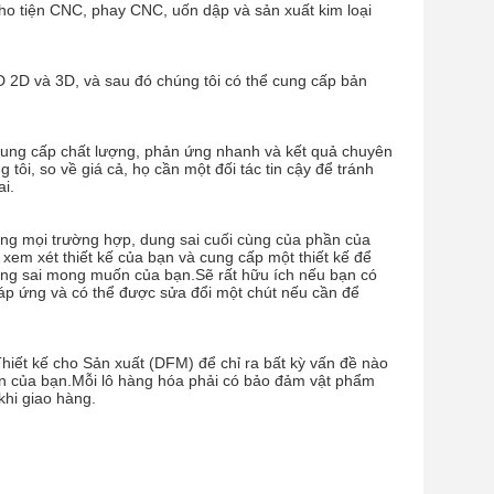
cho tiện CNC, phay CNC, uốn dập và sản xuất kim loại
D 2D và 3D, và sau đó chúng tôi có thể cung cấp bản
cung cấp chất lượng, phản ứng nhanh và kết quả chuyên
tôi, so về giá cả, họ cần một đối tác tin cậy để tránh
ai.
rong mọi trường hợp, dung sai cuối cùng của phần của
xem xét thiết kế của bạn và cung cấp một thiết kế để
dung sai mong muốn của bạn.Sẽ rất hữu ích nếu bạn có
 đáp ứng và có thể được sửa đổi một chút nếu cần để
hiết kế cho Sản xuất (DFM) để chỉ ra bất kỳ vấn đề nào
ận của bạn.Mỗi lô hàng hóa phải có bảo đảm vật phẩm
khi giao hàng.