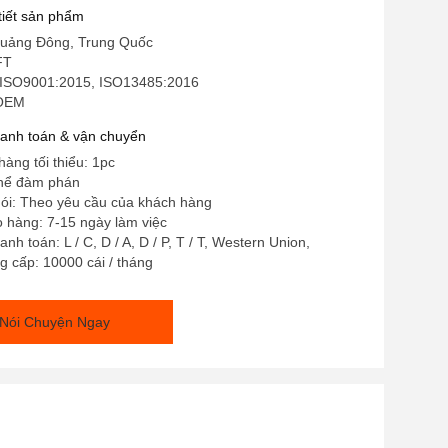
 tiết sản phẩm
uảng Đông, Trung Quốc
FT
 ISO9001:2015, ISO13485:2016
 OEM
hanh toán & vận chuyển
hàng tối thiểu: 1pc
thể đàm phán
 gói: Theo yêu cầu của khách hàng
o hàng: 7-15 ngày làm việc
nh toán: L / C, D / A, D / P, T / T, Western Union,
 cấp: 10000 cái / tháng
Nói Chuyện Ngay