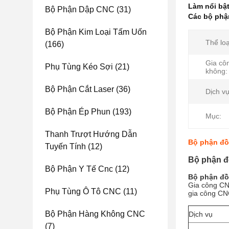
Làm nổi bậ
Bộ Phận Dập CNC
(31)
Các bộ phậ
Bộ Phận Kim Loại Tấm Uốn
Thể loạ
(166)
Gia cô
Phụ Tùng Kéo Sợi
(21)
không:
Bộ Phận Cắt Laser
(36)
Dịch vụ
Bộ Phận Ép Phun
(193)
Mục:
Thanh Trượt Hướng Dẫn
Bộ phận đồ
Tuyến Tính
(12)
Bộ phận đ
Bộ Phận Y Tế Cnc
(12)
Bộ phận đồ
Gia công CN
Phụ Tùng Ô Tô CNC
(11)
gia công CNC
Bộ Phận Hàng Không CNC
Dịch vụ
(7)