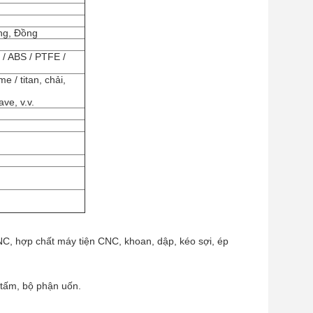
ng, Đồng
 / ABS / PTFE /
 / titan, chải,
ve, v.v.
NC, hợp chất máy tiện CNC, khoan, dập, kéo sợi, ép
 tấm, bộ phận uốn.