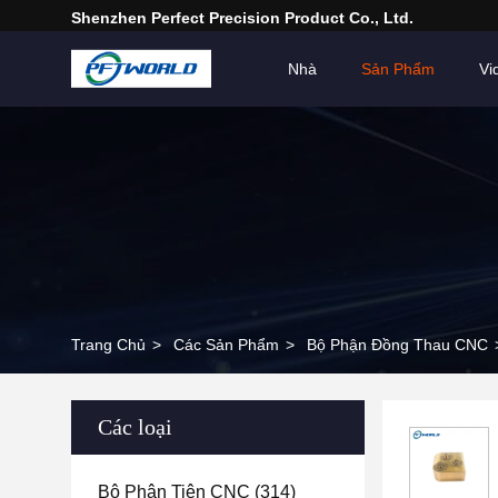
Shenzhen Perfect Precision Product Co., Ltd.
Nhà
Sản Phẩm
Vi
Trang Chủ
>
Các Sản Phẩm
>
Bộ Phận Đồng Thau CNC
Các loại
Bộ Phận Tiện CNC
(314)