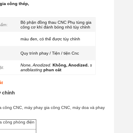
gia công thép
,
Bộ phận đồng thau CNC Phụ tùng gia
hẩm:
công cơ khí đánh bóng nhỏ tùy chỉnh
màu đen, có thể được tùy chỉnh
Quy trình phay / Tiện / tiện Cnc
None, Anodized.
Không, Anodized.
s
ặt:
andblasting
phun cát
át
y chỉnh
gia công CNC, máy phay gia công CNC, máy doa và phay
ia công phóng điện