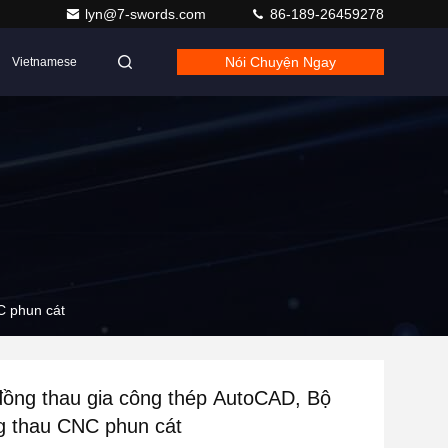
lyn@7-swords.com
86-189-26459278
Nói Chuyện Ngay
Vietnamese
C phun cát
ồng thau gia công thép AutoCAD, Bộ
g thau CNC phun cát