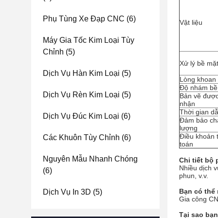
Phụ Tùng Xe Đạp CNC
(6)
Vật liệu
Máy Gia Tốc Kim Loại Tùy
Chỉnh
(5)
Xử lý bề mặ
Dịch Vụ Hàn Kim Loại
(5)
Lòng khoan
Độ nhám bề
Dịch Vụ Rèn Kim Loại
(5)
Bản vẽ đượ
nhận
Thời gian d
Dịch Vụ Đúc Kim Loại
(6)
Đảm bảo ch
lượng
Điều khoản 
Các Khuôn Tùy Chỉnh
(6)
toán
Nguyên Mẫu Nhanh Chóng
Chi tiết bộ
Nhiều dịch v
(6)
phun, v.v.
Bạn có thể
Dịch Vụ In 3D
(5)
Gia công CNC
Tại sao bạ