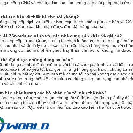
o gia công CNC và chế tạo kim loại tấm, cung cấp giải pháp một cửa 
thể tạo bản vẽ thiết kế cho tôi không?
ông cung cấp dịch vụ thiết kế.Bạn chịu trách nhiệm gửi các bản vẽ CA
ết kế cho Sản xuất khi nhận được đơn đặt hàng của bạn.
o để 7Swords so sánh với các nhà cung cấp khác về giá cả?
nhà cung cấp Trung Quốc, chúng tôi chọn không cạnh tranh về giá mà 
 cao nhất.và đó là lý do tại sao rất nhiều khách hàng hợp tác với chúng 
hiêm trọng do hậu mãi phiền phức hay thậm chí rắc rối không tìm được 
 thể đạt được những dung sai nào?
 bộ dung sai nhất định phù hợp với tất cả các quá trình và vật liệu.T
huộc vào một số yếu tố, bao gồm nhưng không giới hạn: , chúng tôi sẽ 
xuất, chỉ ra bất kỳ khu vực nào mà chúng tôi có thể không đạt được 
 khu vực nào trong thiết kế của mình có dung sai quan trọng cần phải
n và chi phí liên quan.
m bảo chất lượng các bộ phận của tôi như thế nào?
hàng của bạn được xác nhận, chúng tôi sẽ thực hiện đánh giá đầy đủ T
ư của chúng tôi cảm thấy có thể ảnh hưởng đến chất lượng các bộ ph
A), và sau đó IPQC kiểm tra nhiều lần, Báo cáo kiểm tra lần cuối trước 