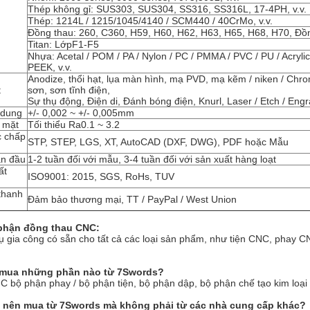
Thép không gỉ: SUS303, SUS304, SS316, SS316L, 17-4PH, v.v.
Thép: 1214L / 1215/1045/4140 / SCM440 / 40CrMo, v.v.
Đồng thau: 260, C360, H59, H60, H62, H63, H65, H68, H70, Đồ
Titan: LớpF1-F5
Nhựa: Acetal / POM / PA / Nylon / PC / PMMA / PVC / PU / Acrylic
PEEK, v.v.
Anodize, thổi hạt, lụa màn hình, mạ PVD, mạ kẽm / niken / Chrome
t
sơn, sơn tĩnh điện,
Sự thụ động, Điện di, Đánh bóng điện, Knurl, Laser / Etch / Engra
 dung
+/- 0,002 ~ +/- 0,005mm
 mặt
Tối thiểu Ra0.1 ~ 3.2
c chấp
STP, STEP, LGS, XT, AutoCAD (DXF, DWG), PDF hoặc Mẫu
ẫn đầu
1-2 tuần đối với mẫu, 3-4 tuần đối với sản xuất hàng loạt
ất
ISO9001: 2015, SGS, RoHs, TUV
thanh
Đảm bảo thương mại, TT / PayPal / West Union
 phận đồng thau CNC:
ụ gia công có sẵn cho tất cả các loại sản phẩm, như tiện CNC, phay C
 mua những phần nào từ 7Swords?
 bộ phận phay / bộ phận tiện, bộ phận dập, bộ phận chế tạo kim loại
n nên mua từ 7Swords mà không phải từ các nhà cung cấp khác?