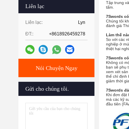
Tập trung và
Liên lạc
tấm.
7Swords có 
Chúng tôi kh
Liên lạc:
Lyn
đánh giá Thi
ĐT::
+8618926459278
Làm thế nà
So với các 
nghiệp ở mức
thiệt hại ng
7Swords có
Không có một
Nói Chuyện Ngay
bạn sẽ phụ t
xem xét sản 
thể chỉ định
giảm thời gia
Gửi cho chúng tôi.
7Swords đả
Khi đơn đặt 
mà các kỹ s
đầu tiên (FA