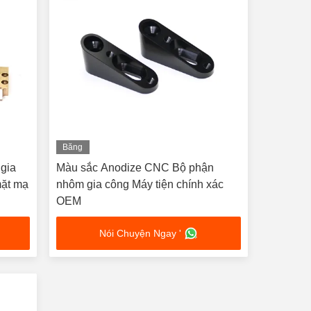
Băng
hình
 gia
Màu sắc Anodize CNC Bộ phận
ặt mạ
nhôm gia công Máy tiện chính xác
OEM
Nói Chuyện Ngay '