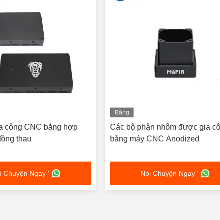
Băng
hình
ia công CNC bằng hợp
Các bộ phận nhôm được gia c
ồng thau
bằng máy CNC Anodized
i Chuyện Ngay '
Nói Chuyện Ngay '