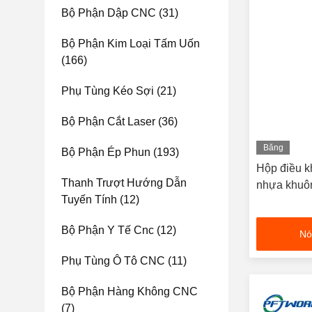
Bộ Phận Dập CNC
(31)
Bộ Phận Kim Loại Tấm Uốn
(166)
Phụ Tùng Kéo Sợi
(21)
Bộ Phận Cắt Laser
(36)
Băng
Bộ Phận Ép Phun
(193)
hình
Hộp điều kh
Thanh Trượt Hướng Dẫn
nhựa khuô
Tuyến Tính
(12)
Bộ Phận Y Tế Cnc
(12)
Nó
Phụ Tùng Ô Tô CNC
(11)
Bộ Phận Hàng Không CNC
(7)