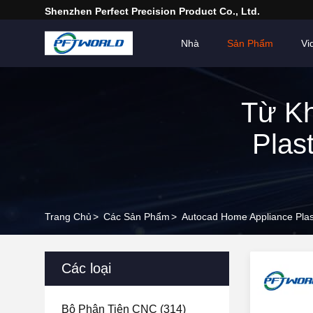
Shenzhen Perfect Precision Product Co., Ltd.
Nhà
Sản Phẩm
Vi
Từ Kh
Plas
Trang Chủ
>
Các Sản Phẩm
>
Autocad Home Appliance Plas
Các loại
Bộ Phận Tiện CNC
(314)