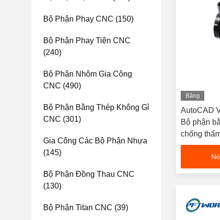
Bộ Phận Phay CNC
(150)
Bộ Phận Phay Tiện CNC
(240)
Bộ Phận Nhôm Gia Công
CNC
(490)
Băng
hình
Bộ Phận Bằng Thép Không Gỉ
AutoCAD V
CNC
(301)
Bộ phận b
chống thấ
Gia Công Các Bộ Phận Nhựa
(145)
Nó
Bộ Phận Đồng Thau CNC
(130)
Bộ Phận Titan CNC
(39)