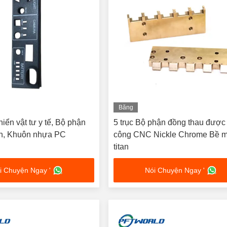
Băng
hình
iển vật tư y tế, Bộ phận
5 trục Bộ phận đồng thau được
n, Khuôn nhựa PC
công CNC Nickle Chrome Bề m
titan
i Chuyện Ngay '
Nói Chuyện Ngay '