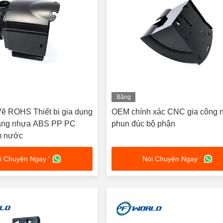
Băng
hình
ẽ ROHS Thiết bị gia dụng
OEM chính xác CNC gia công 
ằng nhựa ABS PP PC
phun đúc bộ phận
m nước
i Chuyện Ngay '
Nói Chuyện Ngay '