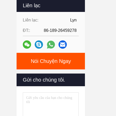
Liên lạc
Liên lạc:
Lyn
ĐT::
86-189-26459278
Nói Chuyện Ngay
Gửi cho chúng tôi.