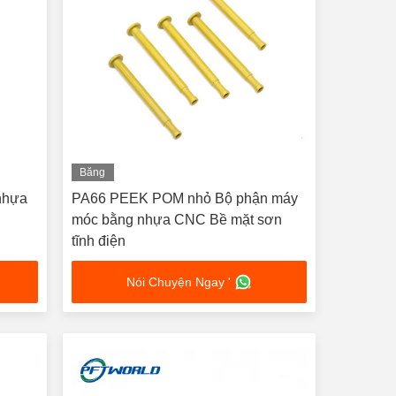
Băng
hình
nhựa
PA66 PEEK POM nhỏ Bộ phận máy
móc bằng nhựa CNC Bề mặt sơn
tĩnh điện
Nói Chuyện Ngay '