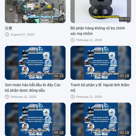
00:28
00:03
注塑
Bộ phận hàng không vũ trụ chính
xác mạ nhôm
August 07, 2026
February 11, 2026
00:18
00:18
Sơn hoàn hảo bắt đầu từ đây Các
Tranh bộ phận y tế: Ngoài tính thẩm
bộ phận được đóng dấu
mỹ
February 11, 2026
February 11, 2026
00:18
00:18