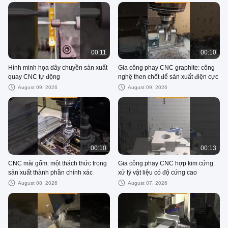
00:11
00:10
Hình minh họa dây chuyền sản xuất
Gia công phay CNC graphite: công
quay CNC tự động
nghệ then chốt để sản xuất điện cực
August 09, 2026
August 09, 2026
00:10
00:13
CNC mài gốm: một thách thức trong
Gia công phay CNC hợp kim cứng:
sản xuất thành phần chính xác
xử lý vật liệu có độ cứng cao
August 08, 2026
August 07, 2026