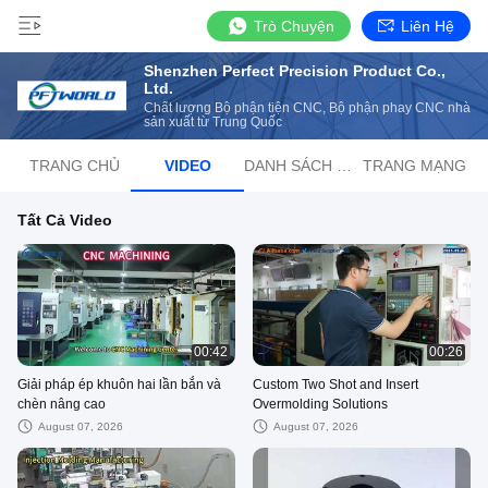
Trò Chuyện
Liên Hệ
Shenzhen Perfect Precision Product Co.,
Ltd.
Chất lượng Bộ phận tiện CNC, Bộ phận phay CNC nhà
sản xuất từ ​​Trung Quốc
TRANG CHỦ
VIDEO
DANH SÁCH PHÁT
TRANG MẠNG
Tất Cả Video
00:42
00:26
Giải pháp ép khuôn hai lần bắn và
Custom Two Shot and Insert
chèn nâng cao
Overmolding Solutions
August 07, 2026
August 07, 2026