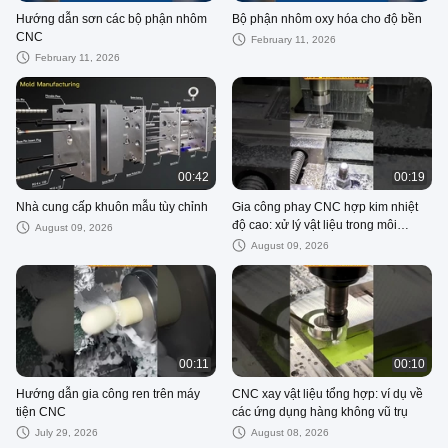
Hướng dẫn sơn các bộ phận nhôm
Bộ phận nhôm oxy hóa cho độ bền
CNC
February 11, 2026
February 11, 2026
00:42
00:19
Nhà cung cấp khuôn mẫu tùy chỉnh
Gia công phay CNC hợp kim nhiệt
độ cao: xử lý vật liệu trong môi
August 09, 2026
trường khắc nghiệt
August 09, 2026
00:11
00:10
Hướng dẫn gia công ren trên máy
CNC xay vật liệu tổng hợp: ví dụ về
tiện CNC
các ứng dụng hàng không vũ trụ
July 29, 2026
August 08, 2026