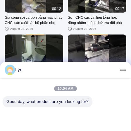
00:12
00:17
Gia công sợi carbon bằng máy phay
Sơn CNC các vật liệu tổng hợp
CNC: sản xuất các bộ phận nhẹ
đồng nhôm: thách thức và đột phá
August 08, 2026
August 08, 2026
00:16
00:17
Lyn
Phay CNC hợp kim magiê: Cân
Hướng dẫn bảo trì máy xay CNC:
bằng an toàn và hiệu quả
chìa khóa để kéo dài tuổi thọ thiết bị
August 08, 2026
August 09, 2026
10:04 AM
Good day, what product are you looking for?
00:17
00:17
Phay CNC gang thép: một chiến
Gia công tiện CNC vòng bi chính