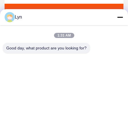
Gửi
Lyn
1:31 AM
Good day, what product are you looking for?
Shenzhen Perfect Precision Product Co., Ltd.
lyn@7-swords.com
86-189-26459278
Tòa nhà 49, Khu công nghiệp Fumin, làng Pinghu, thị trấn
Pinghu, quận Longgang, thành phố Thâm Quyến, tỉnh
Quảng Đông, Trung Quốc